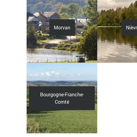
Morvan
Nièv
Bourgogne-Franche-
Comté