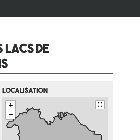
 LACS DE
NS
Localisation
+
−